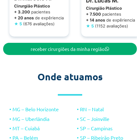
Dr. Lucas M.
Cirurgião Plástico
Cirurgião Plástico
+ 3.200
pacientes
+ 7.500
pacientes
+ 20 anos
de expêriencia
+ 14 anos
de expêriencia
★ 5
(676 avaliações)
★ 5
(1152 avaliações)
receber cirurgiões da minha região
Onde atuamos
• MG – Belo Horizonte
• RN – Natal
• MG – Uberlândia
• SC – Joinville
• MT – Cuiabá
• SP – Campinas
•
PA – Belém
• SP – Ribeirão Preto