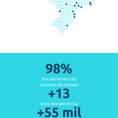
98%
dos pacientes não
precisam de retoque
+13
Anos deexperiência
+55 mil