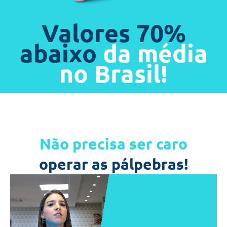
Valores 70%
abaixo
da média
no Brasil!
Não precisa ser caro
operar as pálpebras!