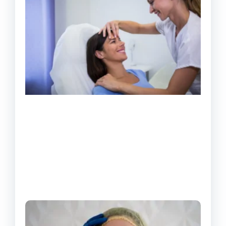
rec
da c
de
pálp
Com
est
pro
Leia 
Pre
Blef
– O